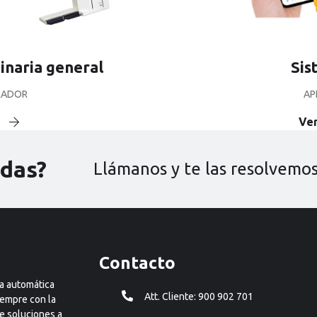
naria general
Sis
ERADOR
AP
Ver
udas?
Llámanos y te las resolvemo
Contacto
ía automática
Att. Cliente: 900 902 701
iempre con la
e soluciones a