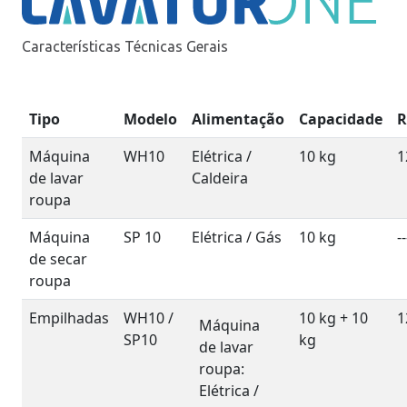
Características Técnicas Gerais
Tipo
Modelo
Alimentação
Capacidade
Máquina
WH10
Elétrica /
10 kg
1
de lavar
Caldeira
roupa
Máquina
SP 10
Elétrica / Gás
10 kg
--
de secar
roupa
Empilhadas
WH10 /
10 kg + 10
1
Máquina
SP10
kg
de lavar
roupa:
Elétrica /