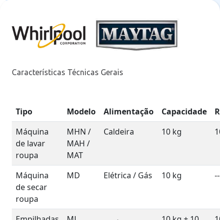
Características Técnicas Gerais
Tipo
Modelo
Alimentação
Capacidade
Máquina
MHN /
Caldeira
10 kg
1
de lavar
MAH /
roupa
MAT
Máquina
MD
Elétrica / Gás
10 kg
--
de secar
roupa
Empilhadas
ML
10 kg + 10
1