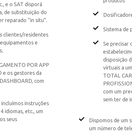
produtos
c., e o SAT disporá
a, de substituição do
Dosificador
 reparado “in situ”.
Sistema de 
s clientes/residentes
 equipamentos e
Se precisar 
s.
estabelecim
disposição d
AGAMENTO POR APP
virtuais a u
 e os gestores da
TOTAL CARE
so DASHBOARD, com
PROFISSION
com um preç
sem ter de 
incluímos instruções
 4 idiomas, etc., um
aos seus
Dispomos de um se
um número de tele