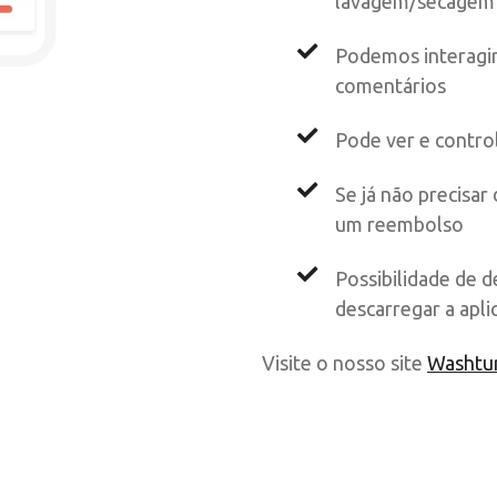
lavagem/secagem 
Podemos interagir
comentários
Pode ver e control
Se já não precisar 
um reembolso
Possibilidade de 
descarregar a apli
Visite o nosso site
Washtu