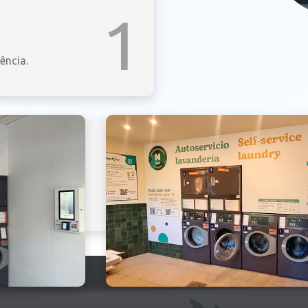
1
ência.
2