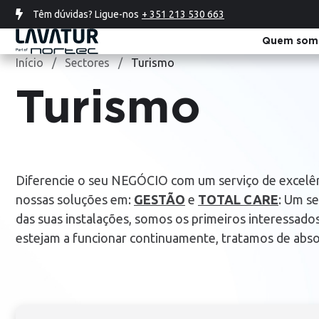
Têm dúvidas? Ligue-nos
+ 351 213 530 663
Quem som
Início
/
Sectores
/
Turismo
Turismo
Se
Pr
Catálogo virtual
Catálogo virtual
Catálogo virtual
Consulte o nosso catálogo virtual,
Consulte o nosso catálogo virtual,
Consulte o nosso catálogo virtual,
através do seguinte link.
através do seguinte link.
através do seguinte link.
Diferencie o seu NEGÓCIO com um serviço de excelên
nossas soluções em:
GESTÃO
e
TOTAL CARE
: Um se
Ir para o catálogo
Ir para o catálogo
Ir para o
das suas instalações, somos os primeiros interessad
catálogo
estejam a funcionar continuamente, tratamos de abs